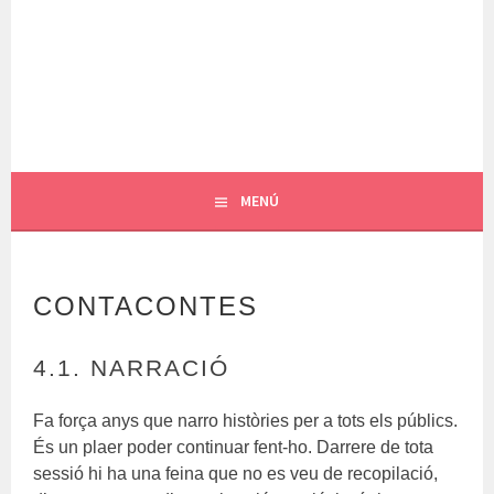
Vés
al
contingut
RAT CEBRIÁN
MENÚ
CONTACONTES
4.1. NARRACIÓ
Fa força anys que narro històries per a tots els públics.
És un plaer poder continuar fent-ho. Darrere de tota
sessió hi ha una feina que no es veu de recopilació,